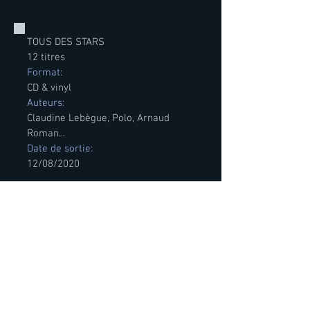
TOUS DES STARS
12 titres
Format:
CD & vinyl
Auteurs:
Claudine Lebègue, Polo, Arnaud
Roman...
Date de sortie:
12/08/2020
7eme Art (Extrait)