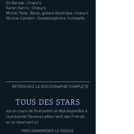
Gil Barouk : Chœurs
Karen Harris : Chœurs
Michel Taïeb : Banjo, guitare électrique, chœurs
Nicolas Cambon : Soubassophone, trompette
RETROUVEZ LA DISCOGRAPHIE COMPLETE
TOUS DES STARS
est en cours de finalisation et déjà disponible à
la prévente! Devenez pMarrainE des Frérots
en le réservant ici:
PRÉCOMMANDER LE DISQUE