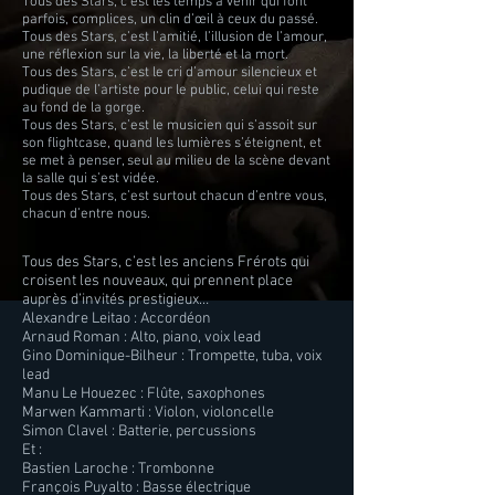
Tous des Stars, c’est les temps à venir qui font
parfois, complices, un clin d’œil à ceux du passé.
Tous des Stars, c’est l’amitié, l’illusion de l’amour,
une réflexion sur la vie, la liberté et la mort.
Tous des Stars, c’est le cri d’amour silencieux et
pudique de l’artiste pour le public, celui qui reste
au fond de la gorge.
Tous des Stars, c’est le musicien qui s’assoit sur
son flightcase, quand les lumières s’éteignent, et
se met à penser, seul au milieu de la scène devant
la salle qui s’est vidée.
Tous des Stars, c’est surtout chacun d’entre vous,
chacun d’entre nous.
Tous des Stars, c’est les anciens Frérots qui
croisent les nouveaux, qui prennent place
auprès d’invités prestigieux…
Alexandre Leitao : Accordéon
Arnaud Roman : Alto, piano, voix lead
Gino Dominique-Bilheur : Trompette, tuba, voix
lead
Manu Le Houezec : Flûte, saxophones
Marwen Kammarti : Violon, violoncelle
Simon Clavel : Batterie, percussions
Et :
Bastien Laroche : Trombonne
François Puyalto : Basse électrique